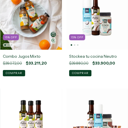
15
%
OFF
15
%
OFF
Combo Jugos Mixto
Stockea tu cocina Neutro
$39.072,00
$33.211,20
$39.880,00
$33.900,00
COMPRAR