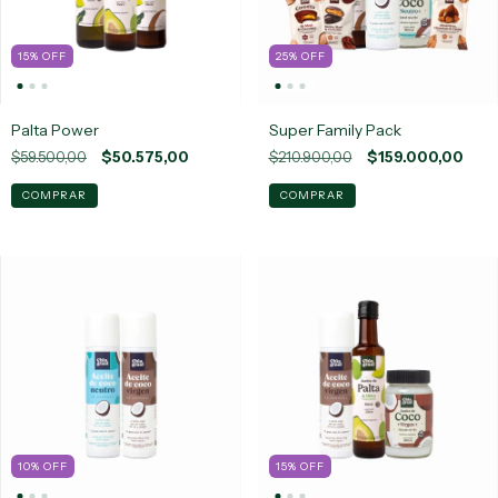
15
%
OFF
25
%
OFF
Palta Power
Super Family Pack
$59.500,00
$50.575,00
$210.900,00
$159.000,00
10
%
OFF
15
%
OFF